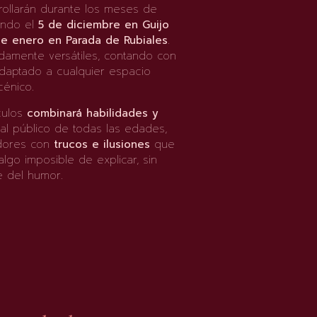
rollarán durante los meses de
ando el
5 de diciembre en Guijo
de enero en Parada de Rubiales
.
damente versátiles, contando con
adaptado a cualquier espacio
cénico.
culos
combinará habilidades y
l público de todas las edades,
adores con
trucos e ilusiones
que
algo imposible de explicar, sin
e del humor.