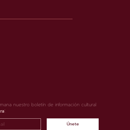
mana nuestro boletín de información cultural
ra
‘.
Únete