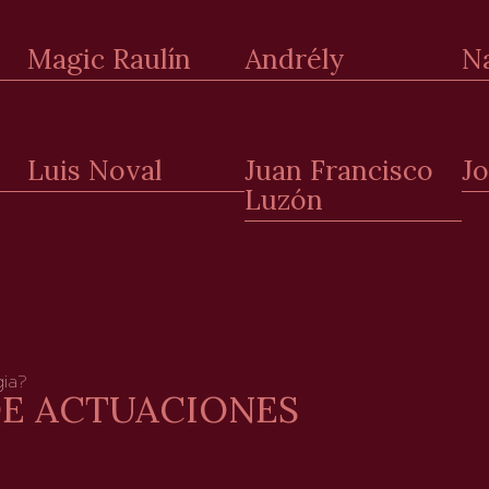
Magic Raulín
Andrély
N
Luis Noval
Juan Francisco
J
Luzón
ia?
DE ACTUACIONES