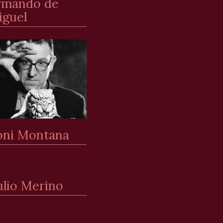
rmando de
iguel
oni Montana
ulio Merino