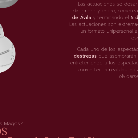
Las actuaciones se desar
diciembre y enero, comenz
de Ávila
y terminando el
5 
Las actuaciones son extrema
un formato unipersonal 
es
Cada uno de los espectá
destrezas
que asombrarán a
entreteniendo a los espect
convierten la realidad en 
olvidars
os Magos?
OS