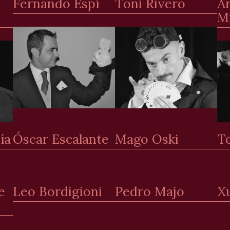
Fernando Espí
Toni Rivero
A
M
ía
Óscar Escalante
Mago Oski
T
e
Leo Bordigioni
Pedro Majo
X