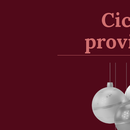
Cic
prov